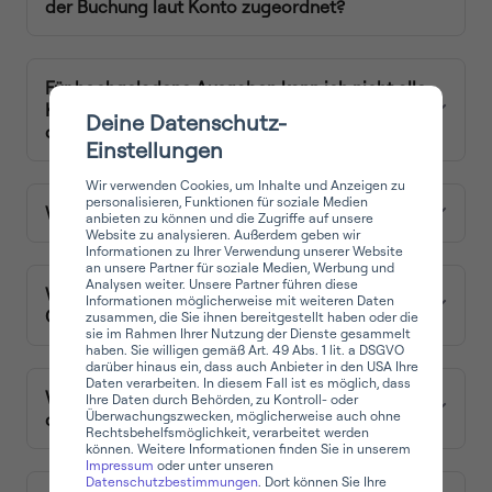
der Buchung laut Konto zugeordnet?
Für hochgeladene Ausgaben kann ich nicht alle
Kategorien auswählen, z.B. GWG. Woran liegt
Deine Datenschutz-
das?
Einstellungen
Wir verwenden Cookies, um Inhalte und Anzeigen zu
personalisieren, Funktionen für soziale Medien
Wie kann ich Rechnungen empfangen?
anbieten zu können und die Zugriffe auf unsere
Website zu analysieren. Außerdem geben wir
Informationen zu Ihrer Verwendung unserer Website
an unsere Partner für soziale Medien, Werbung und
Analysen weiter. Unsere Partner führen diese
Wie können ausgestellte oder eingelöste
Informationen möglicherweise mit weiteren Daten
Gutscheine gebucht werden?
zusammen, die Sie ihnen bereitgestellt haben oder die
sie im Rahmen Ihrer Nutzung der Dienste gesammelt
haben. Sie willigen gemäß Art. 49 Abs. 1 lit. a DSGVO
darüber hinaus ein, dass auch Anbieter in den USA Ihre
Daten verarbeiten. In diesem Fall ist es möglich, dass
Wie kann man Eingangsrechnung buchen, wenn
Ihre Daten durch Behörden, zu Kontroll- oder
Überwachungszwecken, möglicherweise auch ohne
die Positionen unterschiedliche MwSt. haben?
Rechtsbehelfsmöglichkeit, verarbeitet werden
können. Weitere Informationen finden Sie in unserem
Impressum
oder unter unseren
Datenschutzbestimmungen
. Dort können Sie Ihre